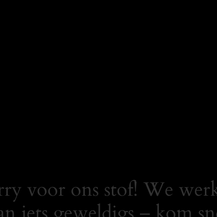
rry voor ons stof! We wer
an iets geweldigs – kom sn